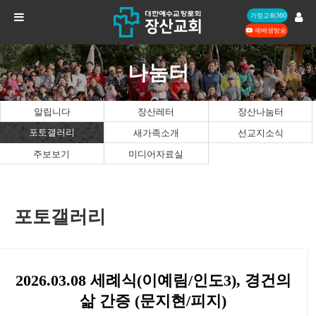
가정교회360
예배생방송
나눔터
알립니다
장산레터
장산나눔터
포토갤러리
새가족소개
선교지소식
주보보기
미디어자료실
포토갤러리
2026.03.08 세례식(이예림/인도3), 경건의
삶 간증 (문지현/피지)