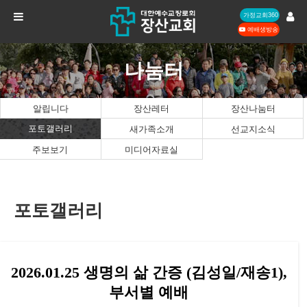
가정교회360
예배생방송
나눔터
알립니다
장산레터
장산나눔터
포토갤러리
새가족소개
선교지소식
주보보기
미디어자료실
포토갤러리
2026.01.25 생명의 삶 간증 (김성일/재송1),
부서별 예배