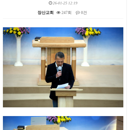
26-01-25 12:19
장산교회
247회
0건
본문