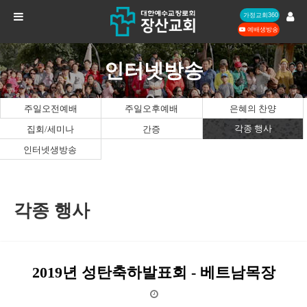
가정교회360
예배생방송
인터넷방송
주일오전예배
주일오후예배
은혜의 찬양
각종 행사
집회/세미나
간증
인터넷생방송
각종 행사
2019년 성탄축하발표회 - 베트남목장