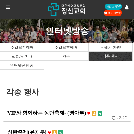
가정교회360
예배생방송
인터넷방송
주일오전예배
주일오후예배
은혜의 찬양
각종 행사
집회/세미나
간증
인터넷생방송
각종 행사
VIP와 함께하는 성탄축제- (영아부)
12-25
성탄축제(유치부)