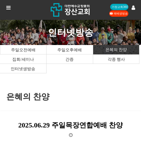
가정교회360
예배생방송
인터넷방송
은혜의 찬양
주일오전예배
주일오후예배
집회/세미나
간증
각종 행사
인터넷생방송
은혜의 찬양
2025.06.29 주일목장연합예배 찬양