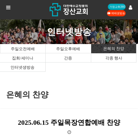
가정교회360
예배생방송
인터넷방송
은혜의 찬양
주일오전예배
주일오후예배
집회/세미나
간증
각종 행사
인터넷생방송
은혜의 찬양
2025.06.15 주일목장연합예배 찬양