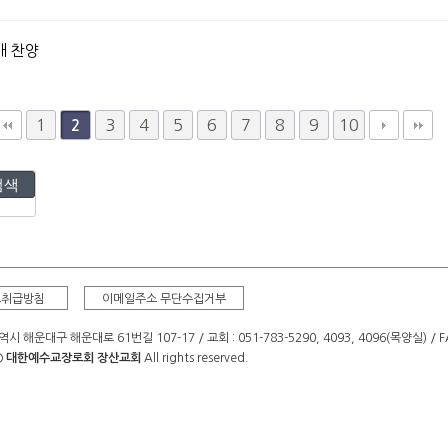
배 찬양
1
3
4
5
6
7
8
9
10
2
보취급방침
이메일주소 무단수집거부
시 해운대구 해운대로 61번길 107-17 / 교회 : 051-783-5290, 4093, 4096(목양실) / FAX
©
대한예수교장로회 장산교회
All rights reserved.