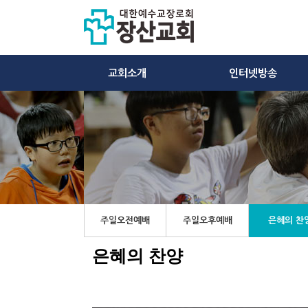
교회소개
인터넷방송
주일오전예배
주일오후예배
은혜의 찬
은혜의 찬양