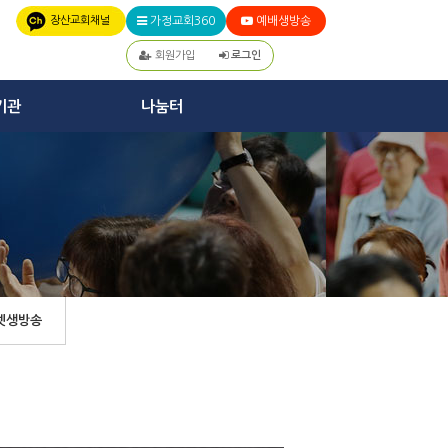
장산교회채널
가정교회360
예배생방송
회원가입
로그인
기관
나눔터
넷생방송