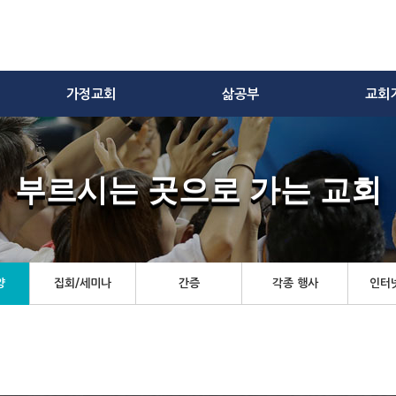
가정교회
삶공부
교회
부르시는 곳으로 가는 교회
양
집회/세미나
간증
각종 행사
인터